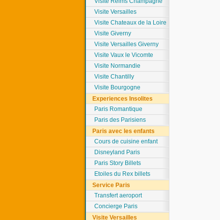
Visite Reims Champagne
Visite Versailles
Visite Chateaux de la Loire
Visite Giverny
Visite Versailles Giverny
Visite Vaux le Vicomte
Visite Normandie
Visite Chantilly
Visite Bourgogne
Experiences Insolites
Paris Romantique
Paris des Parisiens
Paris avec les enfants
Cours de cuisine enfant
Disneyland Paris
Paris Story Billets
Etoiles du Rex billets
Service Paris
Transfert aeroport
Concierge Paris
Visite Versailles