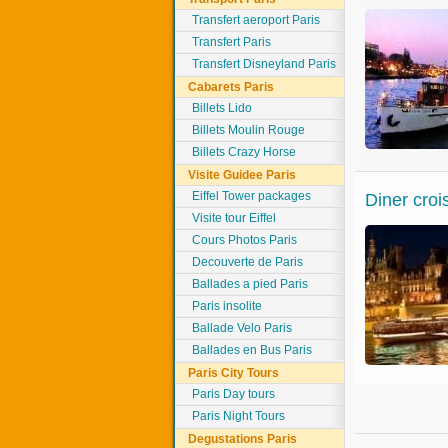
Transfert aeroport Paris
Transfert Paris
Transfert Disneyland Paris
Cabarets Paris
Billets Lido
Billets Moulin Rouge
Billets Crazy Horse
Visite Guidee Paris
Eiffel Tower packages
Diner croi
Visite tour Eiffel
Cours Photos Paris
Decouverte de Paris
Ballades a pied Paris
Paris insolite
Ballade Velo Paris
Ballades en Bus Paris
Paris City Tours
Paris Day tours
Paris Night Tours
Degustations Paris