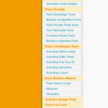
Versailles Visite Guidee
Paris Prestige
Paris Backstage Tours
Ballade montgolfiere Paris
Paris Private Photo tours
Tour Helicopter Paris
Croisiere Privee Paris
Balades originales Paris
Paris Combination Tours
including Seine cruise
including Eiffel Tower
including City Tour 2h
including Versailles
including Louvre
Paris Bonnes Affaires
Paris Seine Cruise
Museum
Versailles
Activites Groupe Paris
Paris A la Carte