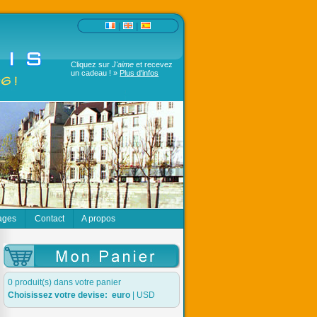
|
|
Cliquez sur
J'aime
et recevez
un cadeau ! »
Plus d'infos
ages
Contact
A propos
0 produit(s) dans votre panier
Choisissez votre devise:
euro
|
USD