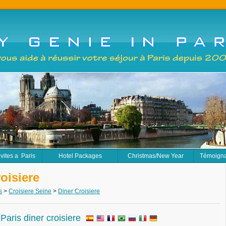
ivites a Paris
Hotel Packages
Christmas/New Year
Témoign
oisiere
s
>
Croisiere Seine
>
Diner Croisiere
Paris diner croisiere