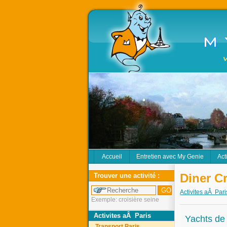
Accueil
Entretien avec My Genie
Act
Diner Cr
Trouver une activité :
Activites aÂ Pari
Exemple: croisière seine
Activites aÂ Paris
Yachts de 
Transport Paris